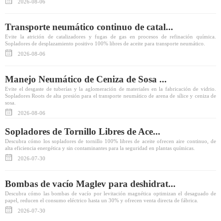
2026-08-06
Transporte neumático continuo de catal...
Evite la atrición de catalizadores y fugas de gas en procesos de refinación química.
Sopladores de desplazamiento positivo 100% libres de aceite para transporte neumático.
2026-08-06
Manejo Neumático de Ceniza de Sosa ...
Evite el desgaste de tuberías y la aglomeración de materiales en la fabricación de vidrio.
Sopladores Roots de alta presión para el transporte neumático de arena de sílice y ceniza de
sosa.
2026-08-06
Sopladores de Tornillo Libres de Ace...
Descubra cómo los sopladores de tornillo 100% libres de aceite ofrecen aire continuo, de
alta eficiencia energética y sin contaminantes para la seguridad en plantas químicas.
2026-07-30
Bombas de vacío Maglev para deshidrat...
Descubra cómo las bombas de vacío por levitación magnética optimizan el desaguado de
papel, reducen el consumo eléctrico hasta un 30% y ofrecen venta directa de fábrica.
2026-07-30